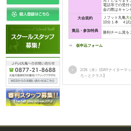
完了となります
電話等での受付
金の際はキャン
Ｊフット丸亀
大
大会規約
10分１本 ４
賞品・参加特典
勝利チーム賞を
⇒
仮申込フォーム
2/26（水）1DAYナイターマ
ろ～とクラス】