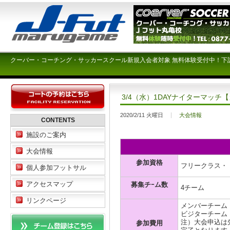
クーバー・コーチング・サッカースクール新規入会者対象 無料体験受付中！下
3/4（水）1DAYナイターマッチ
2020/2/11 火曜日
大会情報
CONTENTS
施設のご案内
大会情報
参加資格
フリークラス・
個人参加フットサル
アクセスマップ
募集チｰム数
4チーム
リンクページ
メンバーチーム ￥
ビジターチーム ￥
注）大会申込は
参加費用