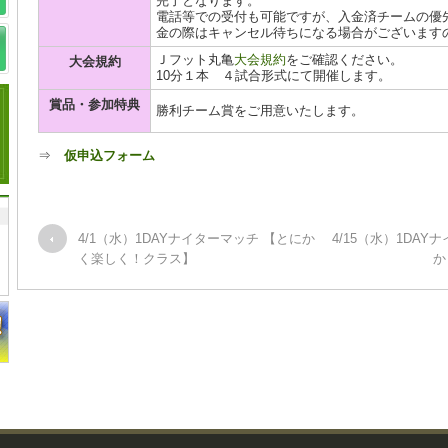
完了となります。
電話等での受付も可能ですが、入金済チームの優
金の際はキャンセル待ちになる場合がございます
Ｊフット丸亀
大会規約
をご確認ください。
大会規約
10分１本 ４試合形式にて開催します。
賞品・参加特典
勝利チーム賞をご用意いたします。
⇒
仮申込フォーム
4/1（水）1DAYナイターマッチ 【とにか
4/15（水）1DAY
く楽しく！クラス】
か