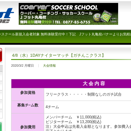
ースクール新規入会者対象 無料体験受付中！下記 Jフット丸亀校バナーよりお気軽
4/8（水）1DAYナイターマッチ【ガチんこクラス】
2020/3/2 月曜日
大会情報
大 会 内 容
参加資格
フリークラス・・・・・制限なしのガチ試合
募集チｰム数
4チーム
メンバーチーム ￥11,000(税込)
ビジターチーム ￥13,200(税込)
注）大会申込は先着入金順となります。参加費入
参加費用