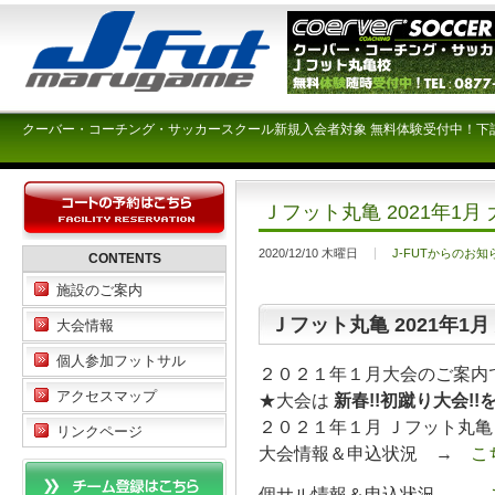
クーバー・コーチング・サッカースクール新規入会者対象 無料体験受付中！下
Ｊフット丸亀 2021年1月
2020/12/10 木曜日
J-FUTからのお知
CONTENTS
施設のご案内
Ｊフット丸亀 2021年1
大会情報
個人参加フットサル
２０２１年１月大会のご案内
アクセスマップ
★大会は
新春!!初蹴り大会!!
２０２１年１月 Ｊフット丸
リンクページ
大会情報＆申込状況 →
こ
個サル情報＆申込状況 →