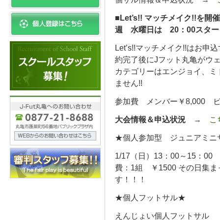
■Let’s!! マッチメイク!!
週 水曜日は 20：00スター
Let’s!!マッチメイク!!
約完了後にJフット丸亀がウェ
カテゴリーはエンジョイ、ミドル
ません!!
参加費 メンバー￥8,000 ビ
大会情報＆申込状況
→
こ
★個人参加型 ジュニアミニ
1/17（日）13：00～15：
費：1組 ￥1500 その日
す！！！
★個人フットサル★
えんじょい個人フットサル