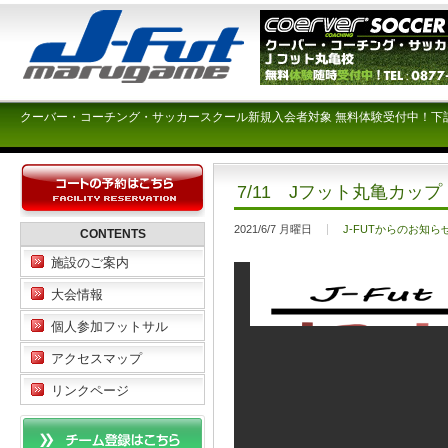
クーバー・コーチング・サッカースクール新規入会者対象 無料体験受付中！下
7/11 Jフット丸亀カッ
2021/6/7 月曜日
J-FUTからのお知ら
CONTENTS
施設のご案内
大会情報
個人参加フットサル
アクセスマップ
リンクページ