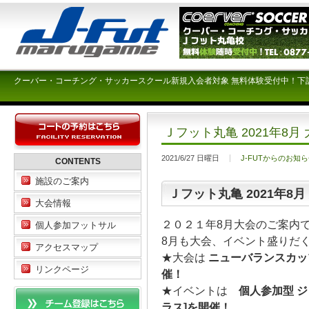
クーバー・コーチング・サッカースクール新規入会者対象 無料体験受付中！下
Ｊフット丸亀 2021年8月
2021/6/27 日曜日
J-FUTからのお知
CONTENTS
施設のご案内
Ｊフット丸亀 2021年8
大会情報
２０２１年8月大会のご案内
個人参加フットサル
8月も大会、イベント盛りだ
アクセスマップ
★大会は
ニューバランスカッ
リンクページ
催！
★イベントは
個人参加型 ジュ
ラス]を開催！