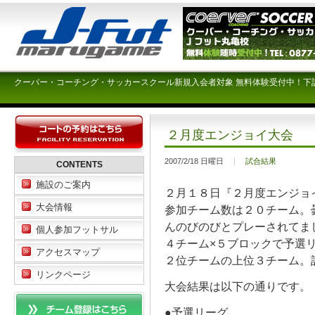
クーバー・コーチング・サッカースクール新規入会者対象 無料体験受付中！下
２月度エンジョイ大会
2007/2/18 日曜日
試合結果
CONTENTS
施設のご案内
２月１８日『２月度エンジョ
大会情報
参加チーム数は２０チーム。
んのびのびとプレーされてま
個人参加フットサル
４チーム×５ブロックで予選
アクセスマップ
２位チームの上位３チーム。
リンクページ
大会結果は以下の通りです。
●予選リーグ