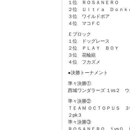
１位 ＲＯＳＡＮＥＲＯ
２位 Ｕｌｔｒａ Ｄｏｎｋ
３位 ワイルドボア
４位 マコＦＣ
Ｅブロック
１位 ドッグレース
２位 ＰＬＡＹ ＢＯＹ
３位 花輪組
４位 フカズメ
●決勝トーナメント
準々決勝①
西城ワンダラーズ １vs２ 
準々決勝②
ＴＥＡＭ ＯＣＴＯＰＵＳ ３
２pk３
準々決勝③
ＲＯＳＡＮＥＲＯ １vs０