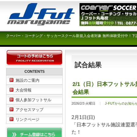
クーバー・コーチング・サッカースクール新規入会者対象 無料体験受付中！下
試合結果
CONTENTS
施設のご案内
2/1（日）日本フットサ
大会情報
会結果
個人参加フットサル
2026/2/3 火曜日
J-FUTからのお知ら
アクセスマップ
2月1日(日)
リンクページ
「日本フットサル施設連盟選
た！