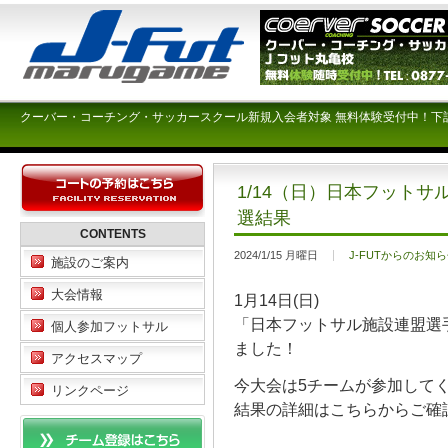
クーバー・コーチング・サッカースクール新規入会者対象 無料体験受付中！下
1/14（日）日本フットサ
選結果
CONTENTS
2024/1/15 月曜日
J-FUTからのお知
施設のご案内
大会情報
1月14日(日)
「日本フットサル施設連盟選手
個人参加フットサル
ました！
アクセスマップ
今大会は5チームが参加して
リンクページ
結果の詳細はこちらからご確