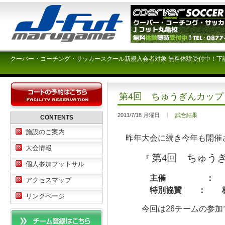
クーバー・コーチング・サッカースクール新規入会者対象 無料体験受付中！下
第4回 ちゅうぎんカップ
2011/7/18 月曜日
試合結果
CONTENTS
施設のご案内
昨年大会に続き今年も開催
大会情報
第4回 ちゅう
『
個人参加フットサル
主催 ： 香川県
アクセスマップ
特別協賛 ： 株式
リンクページ
今回は26チームの参加で