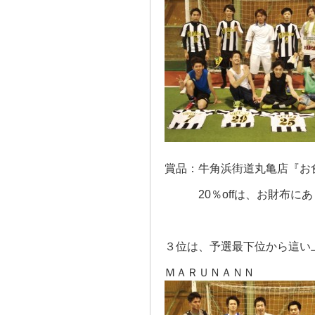
賞品：牛角浜街道丸亀店『お食事
20％offは、お財布にあ
３位は、予選最下位から這い
ＭＡＲＵＮＡＮＮ