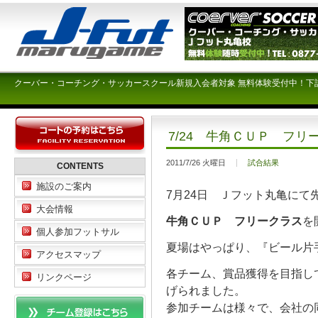
クーバー・コーチング・サッカースクール新規入会者対象 無料体験受付中！下
7/24 牛角ＣＵＰ フリ
2011/7/26 火曜日
試合結果
CONTENTS
施設のご案内
7月24日 Ｊフット丸亀にて
大会情報
牛角ＣＵＰ フリークラス
を
個人参加フットサル
夏場はやっぱり、『ビール片
アクセスマップ
各チーム、賞品獲得を目指し
リンクページ
げられました。
参加チームは様々で、会社の