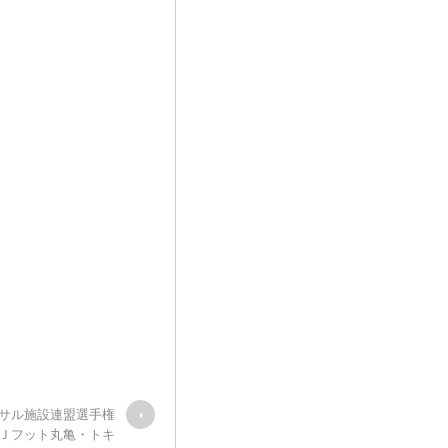
トサル施設連盟選手権
【Ｊフット丸亀・トキ