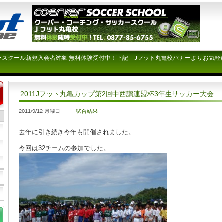
ースクール新規入会者対象 無料体験受付中！下記 Jフット丸亀校バナーよりお気軽
2011Jフット丸亀カップ第2回中西讃連盟杯3年生サッカー大会
2011/9/12 月曜日
試合結果
去年に引き続き今年も開催されました。
今回は32チームの参加でした。