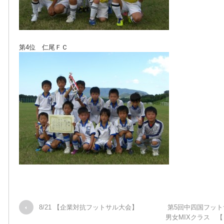
第4位 仁尾ＦＣ
8/21 【企業対抗フットサル大会】
第5回中四国フッ
男女MIXクラス 