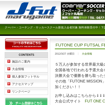
クーバー・コーチング・サッカースクール新規入会者対象 無料体験受付中！下
FUTONE CUP FUTS
2012/3/27 火曜日
大会情報
CONTENTS
施設のご案内
５万人が参加する世界最大級
大会情報
全国各地で行われる予選大会
決勝大会で優勝を勝ち取っ
個人参加フットサル
その他「FUTONE MISS
アクセスマップ
加ください！！
リンクページ
お申し込みはこちらから⇓⇓
大会公式サイト
FUT ONE 