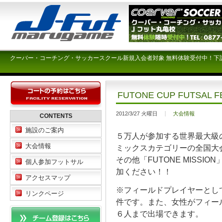
クーバー・コーチング・サッカースクール新規入会者対象 無料体験受付中！下
FUTONE CUP FUTS
2012/3/27 火曜日
大会情報
CONTENTS
施設のご案内
５万人が参加する世界最大級
大会情報
ミックスカテゴリーの全国大会
その他「FUTONE MISS
個人参加フットサル
加ください！！
アクセスマップ
※フィールドプレイヤーとし
リンクページ
件です。また、女性がフィー
６人まで出場できます。