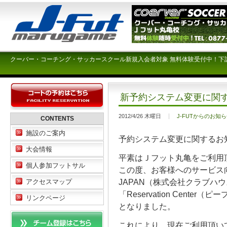
クーバー・コーチング・サッカースクール新規入会者対象 無料体験受付中！下
新予約システム変更に関
2012/4/26 木曜日
J-FUTからのお知
CONTENTS
施設のご案内
予約システム変更に関するお
大会情報
平素はＪフット丸亀をご利用
個人参加フットサル
この度、お客様へのサービス
JAPAN（株式会社クラブハ
アクセスマップ
「Reservation Cent
リンクページ
となりました。
これにより、現在ご利用頂い