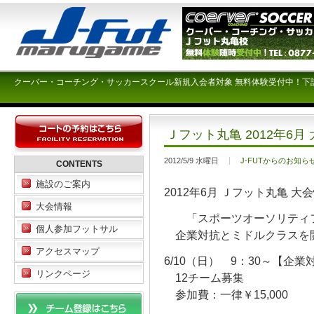
クーバー・コーチング・サッカースクール新規入会者対象 無料体験受付中！下
Ｊフット丸亀 2012年6
2012/5/9 水曜日
J-FUTからのお知ら
CONTENTS
施設のご案内
2012年6月 Ｊフット丸亀 
大会情報
「スポーツオーソリティフ
個人参加フットサル
企業対抗とミドルクラスを開
アクセスマップ
6/10（日） 9：30～【企業
リンクページ
12チーム募集
参加費：一律￥15,000