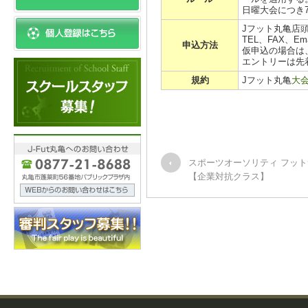
日曜大会につき
Jフット丸亀店
TEL、FAX、E
申込方法
仮申込の場合は
エントリーは先
規約
Jフット丸亀
大
スポーツオーソリティ フッ
【企業対抗クラス】