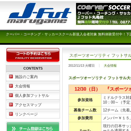
クーバー・コーチング・サッカースクール新規入会者対象 無料体験受付中！下
スポーツオーソリティ フットサ
2012/11/13 火曜日
大会情報
CONTENTS
施設のご案内
スポーツオーソリティ フットサル大
大会情報
12/30（日） 『スポー
個人参加フットサル
ミドルクラス対
参加資格
10：00～（
アクセスマップ
募集チーム数
12チーム（先
リンクページ
参加費用
メンバー￥１５
現行の日本サッ
ルール
ールを適用する