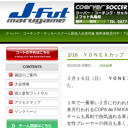
クーバー・コーチング・サッカースクール新規入会者対象 無料体験受付中！下
2/16 ＹＯＮＥＸカップ
2013/2/18 月曜日
試合結果
CONTENTS
施設のご案内
２月１６日（日）
ＹＯＮＥ
大会情報
た。
個人参加フットサル
１年で一番寒い２月に行われ
アクセスマップ
来月行われるCOPA de F
リンクページ
チームも真剣で熱気溢れる寒
女性プレーヤーの得点も多く