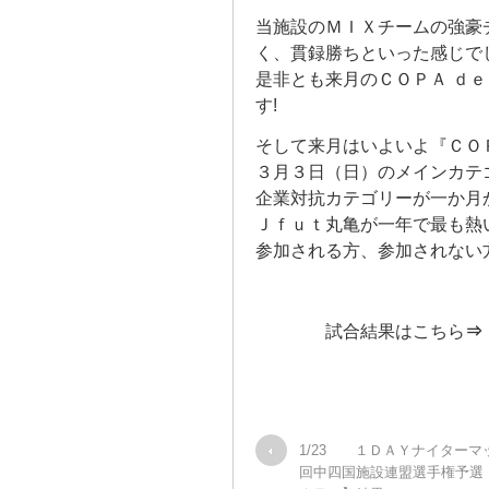
当施設のＭＩＸチームの強豪
く、貫録勝ちといった感じで
是非とも来月のＣＯＰＡ ｄｅ
す!
そして来月はいよいよ『ＣＯＰ
３月３日（日）のメインカテ
企業対抗カテゴリーが一か月
Ｊｆｕｔ丸亀が一年で最も熱
参加される方、参加されない
試合結果はこちら
1/23 １ＤＡＹナイターマ
回中四国施設連盟選手権予選