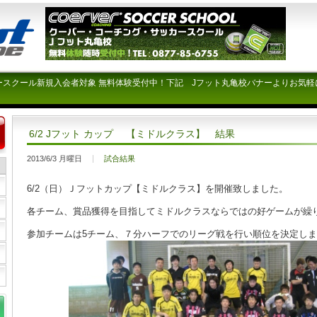
ースクール新規入会者対象 無料体験受付中！下記 Jフット丸亀校バナーよりお気軽
6/2 Jフット カップ 【ミドルクラス】 結果
2013/6/3 月曜日
試合結果
6/2（日）Ｊフットカップ【ミドルクラス】を開催致しました。
各チーム、賞品獲得を目指してミドルクラスならではの好ゲームが繰
参加チームは5チーム、７分ハーフでのリーグ戦を行い順位を決定し