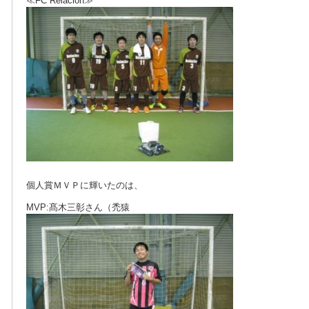
≪FC Relacion≫
個人賞ＭＶＰに輝いたのは、
MVP:髙木三彰さん（禿猿