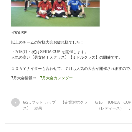
↑ROUSE
以上のチームの皆様大会お疲れ様でした！
・7/15(月・祝)はSFIDA CUP を開催します。
人気の高い【男女ＭＩＸクラス】【ミドルクラス】の開催です。
１ＤＡＹナイターも合わせて、７月も人気の大会が開催されますので
7月大会情報⇒
7月大会カレンダー
6/2 Jフット カップ 【企業対抗クラ
6/16 HONDA 
ス】 結果
（レディース） Ｊ