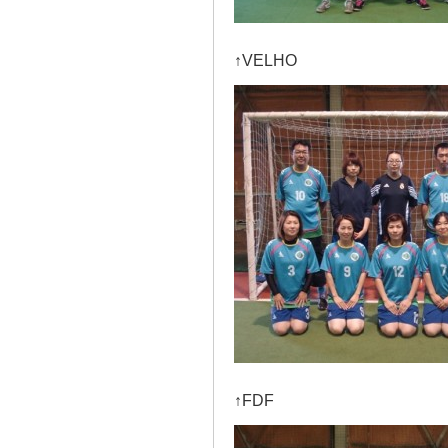
↑VELHO
↑FDF