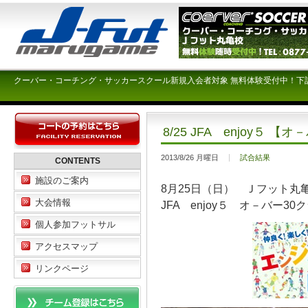
クーバー・コーチング・サッカースクール新規入会者対象 無料体験受付中！下
8/25 JFA enjoy
2013/8/26 月曜日
試合結果
CONTENTS
施設のご案内
8月25日（日） Ｊフット丸
大会情報
JFA enjoy５ オ－バー
個人参加フットサル
アクセスマップ
リンクページ