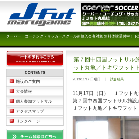
クーバー・コーチング・サッカースクール新規入会者対象 無料体験受付中！下
第７回中四国フットサル施
ット丸亀／トキワフット
CONTENTS
2013/11/17 日曜日
試合結果
施設のご案内
大会情報
11月17日（日） Ｊフット
第７回中四国フットサル施設
個人参加フットサル
Ｊフット丸亀／トキワフット
アクセスマップ
リンクページ