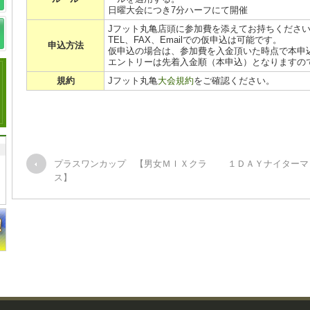
日曜大会につき7分ハーフにて開催
Jフット丸亀店頭に参加費を添えてお持ちくださ
TEL、FAX、Emailでの仮申込は可能です。
申込方法
仮申込の場合は、参加費を入金頂いた時点で本申
エントリーは先着入金順（本申込）となりますの
規約
Jフット丸亀
大会規約
をご確認ください。
プラスワンカップ 【男女ＭＩＸクラ
１ＤＡＹナイターマ
ス】