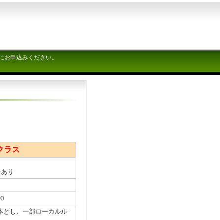
にお申込みください。
クラス
合あり
０
本とし、一部ローカルル