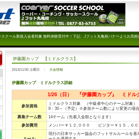
ースクール新規入会者対象 無料体験受付中！下記 Jフット丸亀校バナーよりお気軽
伊藤園カップ 【ミドルクラス】
2013/11/30 土曜日
大会情報
伊藤園カップ ミドルクラス詳細
1/26（日） 『伊藤園カップ』 ミドル
ミドルクラス対象 （中級者中心のチーム対象）
参加資格
9：30～（予定）※参加チーム数により変更の場
募集チーム数
14チーム（先着入金順となります）
参加費用
メンバー￥１２,０００ ビジター￥１５，００
現行の日本サッカー協会のフットサルルールを基
ルール
ールを適用する。