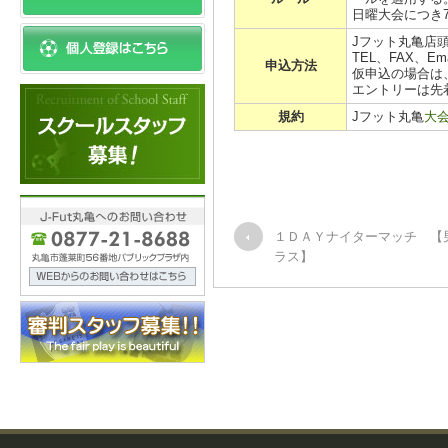
日曜大会につき
Jフット丸亀店
TEL、FAX、E
申込方法
仮申込の場合は
エントリーは先
規約
Jフット丸亀
大
１ＤＡＹナイターマッチ 【男
ラス】