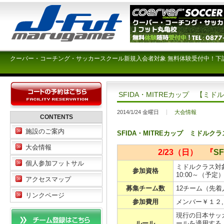
クーバー・コーチング・サッカースクール新規入会者対象 無料体験受付中！下
SFIDA・MITREカップ 【ミド
2014/1/24 金曜日
大会情報
CONTENTS
施設のご案内
SFIDA・MITREカップ ミドルク
大会情報
2/23（日） 『
SF
個人参加フットサル
ミドルクラス対
参加資格
10:00～（予
アクセスマップ
募集チーム数
12チーム（先
リンクページ
参加費用
メンバー￥１２
現行の日本サッ
ルール
ールを適用する