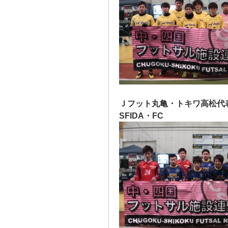
Ｊフット丸亀・トキワ高松代
SFIDA・FC