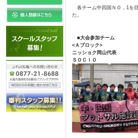
各チーム中四国ＮＯ，1を目
た。
■大会参加チーム
<Ａブロック>
ニッショク岡山代表
ＳＯＣＩＯ