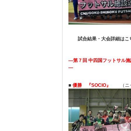
試合結果・大会詳細は
―第７回 中四国フットサル
―
■
優勝 『SOCIO』
（ニッ