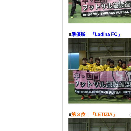
■
準優勝 『Ladina FC』
（
■
第３位 『LETIZIA』
（ニ