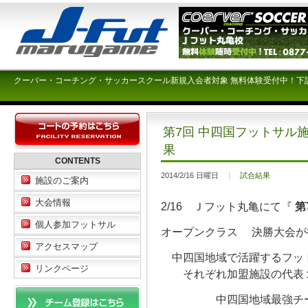
クーバー・コーチング・サッカースクール新規入会者対象 無料体験受付中！下
第7回 中四国フットサル
果
CONTENTS
2014/2/16 日曜日
試合結果
施設のご案内
大会情報
2/16 Ｊフット丸亀にて『
第
個人参加フットサル
オープンクラス 決勝大会が
アクセスマップ
中四国地域で活躍するフッ
リンクページ
それぞれ加盟施設の代表１
中四国地域最強チー