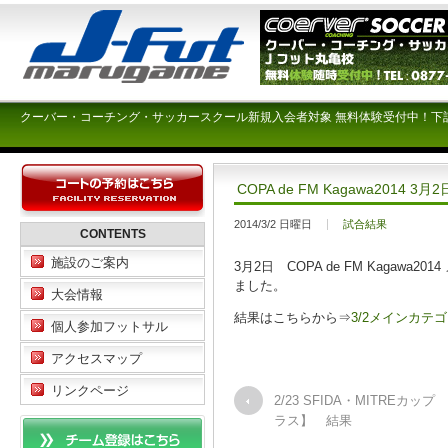
クーバー・コーチング・サッカースクール新規入会者対象 無料体験受付中！下
COPA de FM Kagawa201
2014/3/2 日曜日
試合結果
CONTENTS
施設のご案内
3月2日 COPA de FM Kaga
ました。
大会情報
結果はこちらから⇒
3/2メインカテ
個人参加フットサル
アクセスマップ
リンクページ
2/23 SFIDA・MITREカッ
ラス】 結果