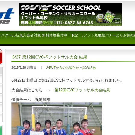
ースクール新規入会者対象 無料体験受付中！下記 Jフット丸亀校バナーよりお気軽
6/27 第12回CVC杯フットサル大会 結果
2015/6/29 月曜日
J-FUTからのお知らせ
+
試合結果
6月27日土曜日に第12回CVC杯フットサル大会が行われました。
大会結果はこちら →
第12回CVCフットサル大会結果
優勝チーム 丸亀城東