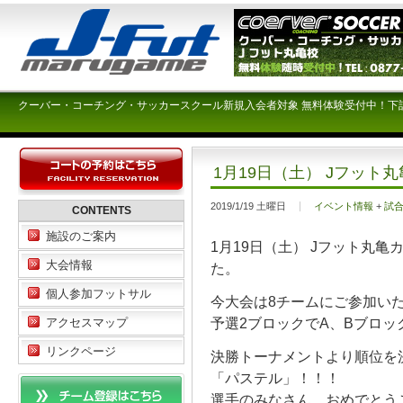
クーバー・コーチング・サッカースクール新規入会者対象 無料体験受付中！下
1月19日（土） Jフット
2019/1/19 土曜日
イベント情報
+
試
CONTENTS
施設のご案内
1月19日（土） Jフット丸
大会情報
た。
個人参加フットサル
今大会は8チームにご参加い
予選2ブロックでA、Bブロッ
アクセスマップ
リンクページ
決勝トーナメントより順位を
「パステル」！！！
選手のみなさん、おめでとう