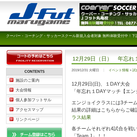
クーバー・コーチング・サッカースクール新規入会者対象 無料体験受付中！下
12月29日（日） 年忘
2019/12/31 火曜日
イベント情報
+
試
CONTENTS
施設のご案内
12月29日(日)、１DAY大会
大会情報
「年忘れ１DAYマッチ【エ
個人参加フットサル
エンジョイクラスには3チー
結果の詳細はこちらからご
アクセスマップ
ラス結果
リンクページ
各チームそれぞれ4試合を戦
「Team J」！！