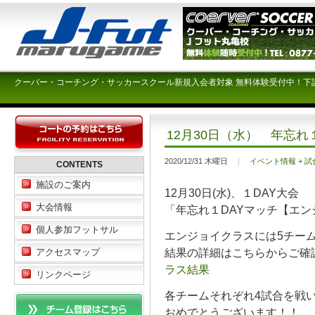
クーバー・コーチング・サッカースクール新規入会者対象 無料体験受付中！下
12月30日（水） 年忘
2020/12/31 木曜日
イベント情報
+
試
CONTENTS
施設のご案内
12月30日(水)、１DAY大会
大会情報
「年忘れ１DAYマッチ【エ
個人参加フットサル
エンジョイクラスには5チー
結果の詳細はこちらからご
アクセスマップ
ラス結果
リンクページ
各チームそれぞれ4試合を戦
おめでとうございます！！