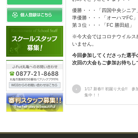
優勝・・・「四国中央シニア
準優勝・・・「オーハマFC」
第３位・・・「FC 勝田組」
※今大会ではコロナウイルス
いません。
今回参加してくださった選手の
次回の大会もご参加お待ちして
1/17 新春!! 初蹴り大会!! 
集中！！