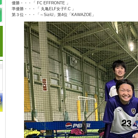
優勝・・・「 FC EFFRONTE 」
準優勝・・・「 丸亀ELF女子F.C 」
第３位・・・「～SiziU」第4位「KAWAZOE」