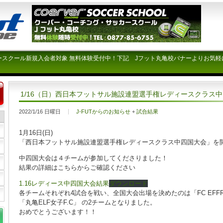
ースクール新規入会者対象 無料体験受付中！下記 Jフット丸亀校バナーよりお気軽
1/16（日）西日本フットサル施設連盟選手権レディースクラス
2022/1/16 日曜日
J-FUTからのお知らせ
+
試合結果
1月16日(日)
「西日本フットサル施設連盟選手権レディースクラス中四国大会」を
中四国大会は４チームが参加してくださりました！
結果の詳細はこちらからご確認ください
1.16レディース中四国大会結果
ダウンロード
各チームそれぞれ4試合を戦い、全国大会出場を決めたのは「FC EFFR
「丸亀ELF女子F.C」 の2チームとなりました。
おめでとうございます！！