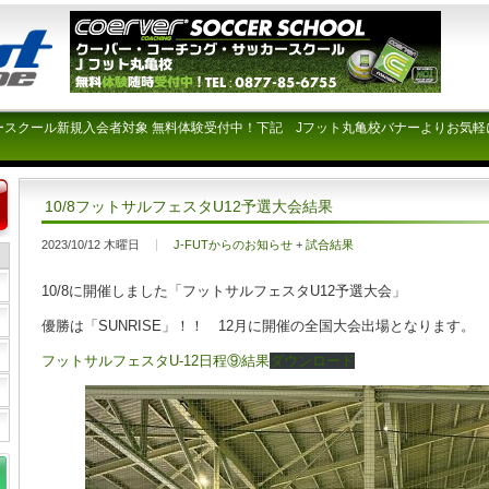
ースクール新規入会者対象 無料体験受付中！下記 Jフット丸亀校バナーよりお気軽
10/8フットサルフェスタU12予選大会結果
2023/10/12 木曜日
J-FUTからのお知らせ
+
試合結果
10/8に開催しました「フットサルフェスタU12予選大会」
優勝は「SUNRISE」！！ 12月に開催の全国大会出場となります。
フットサルフェスタU-12日程⑨結果
ダウンロード