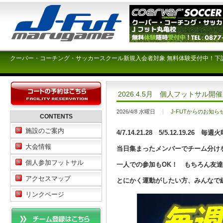
クーバー・コーチング・サッカースクール新規入会者対象 無料体験受付中！下
2026.4.5月 個人フットサル開
2026/4/8 水曜日
J-FUTからのお知ら
CONTENTS
施設のご案内
4/7.14.21.28 5/5.12.19.2
大会情報
当日集まったメンバーでチーム分け
個人参加フットサル
一人での参加も
OK
！
もちろん友達
アクセスマップ
とにかく運動がしたい方、
みんなで
リンクページ