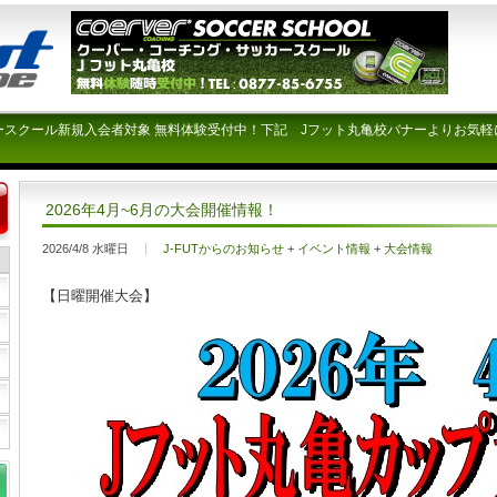
ースクール新規入会者対象 無料体験受付中！下記 Jフット丸亀校バナーよりお気軽
2026年4月~6月の大会開催情報！
2026/4/8 水曜日
J-FUTからのお知らせ
+
イベント情報
+
大会情報
【日曜開催大会】