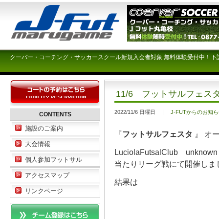
クーバー・コーチング・サッカースクール新規入会者対象 無料体験受付中！下
11/6 フットサルフェ
2022/11/6 日曜日
J-FUTからのお知
CONTENTS
施設のご案内
『
フットサルフェスタ
』 オ
大会情報
LuciolaFutsalClub u
個人参加フットサル
当たりリーグ戦にて開催しま
アクセスマップ
結果は
リンクページ