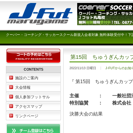
クーバー・コーチング・サッカースクール新規入会者対象 無料体験受付中！下
第15回 ちゅうぎんカップ
2022/11/13 日曜日
J-FUTからのお知
CONTENTS
施設のご案内
『 第15回 ちゅうぎんカッ
大会情報
主催 ： 一般社団法人
個人参加フットサル
特別協賛 ： 株式会社
アクセスマップ
決勝大会の結果
リンクページ